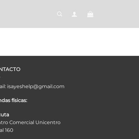
NTACTO
il:
isayeshelp@gmail.com
das físicas:
uta
tro Comercial Unicentro
al 160