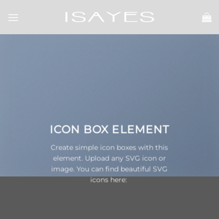
Skip
to
content
ICON BOX ELEMENT
Create simple icon boxes with this
element. Upload any SVG icon or
image. You can find beautiful SVG
icons here: