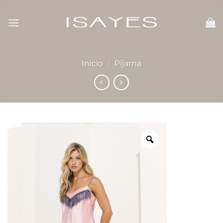
Skip
to
content
Inicio
/
Pijama