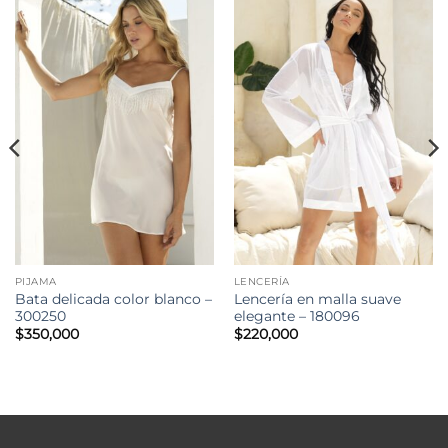
PIJAMA
LENCERÍA
Bata delicada color blanco –
Lencería en malla suave
300250
elegante – 180096
$
350,000
$
220,000