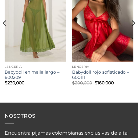
LENCERÍA
LENCERÍA
Babydoll en malla largo –
Babydoll rojo sofisticado –
600209
600111
Original
Current
$
230,000
$
200,000
$
160,000
price
price
was:
is:
$200,000.
$160,000.
NOSOTROS
Encuentra pijamas colombianas exclusivas de alta