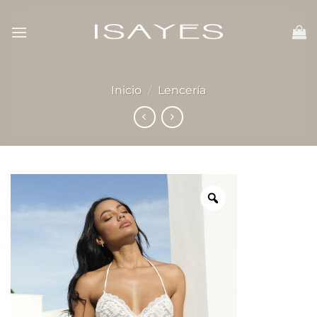
Skip
to
content
Inicio
/
Lencería