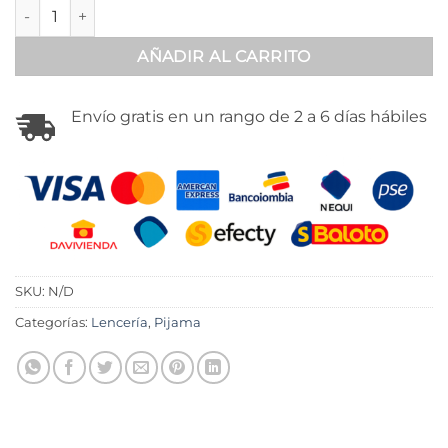
Conjunto short y blusa con encaje sensual - 700312 cantidad
AÑADIR AL CARRITO
Envío gratis en un rango de 2 a 6 días hábiles
SKU:
N/D
Categorías:
Lencería
,
Pijama