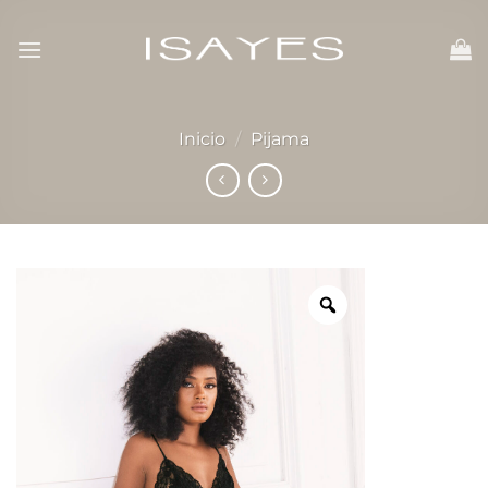
Skip
to
content
Inicio
/
Pijama