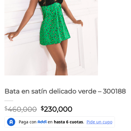
Bata en satín delicado verde – 300188
Original
Current
460,000
230,000
$
$
price
price
was:
is:
$460,000.
$230,000.