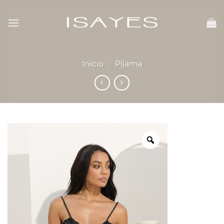
Skip
to
content
Inicio
/
Pijama