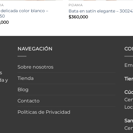
MA
PIJAMA
 delicada color blanco –
Bata en satín elegante – 30024
50
$
360,000
,000
NAVEGACIÓN
CO
Ema
Sobre nosotros
s
Tienda
Tien
da y
Blog
Cúc
Cen
Contacto
Loc
Políticas de Privacidad
San
Cen