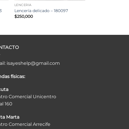
LENCERÍA
3
Lencería delicado – 180097
$
250,000
NTACTO
il:
isayeshelp@gmail.com
das físicas:
uta
tro Comercial Unicentro
al 160
ta Marta
tro Comercial Arrecife