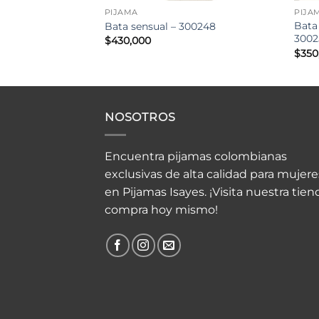
PIJAMA
PIJA
Bata
 – 300259
Bata sensual – 300248
3002
$
430,000
$
350
NOSOTROS
Encuentra pijamas colombianas
exclusivas de alta calidad para mujere
en Pijamas Isayes. ¡Visita nuestra tien
compra hoy mismo!