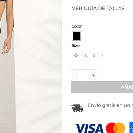
VER GUÍA DE TALLAS
Color
Size
XS
S
M
L
Bata negra en satín sensual -
AÑAD
Envío gratis en un 