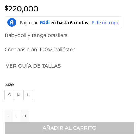
220,000
$
Babydoll y tanga brasilera
Composición: 100% Poliéster
VER GUÍA DE TALLAS
Size
S
M
L
Babydoll negro sin mangas - 600122 cantidad
AÑADIR AL CARRITO